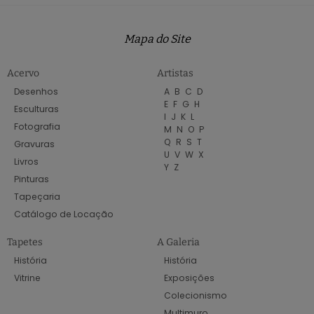
Mapa do Site
Acervo
Artistas
Desenhos
A
B
C
D
E
F
G
H
Esculturas
I
J
K
L
Fotografia
M
N
O
P
Q
R
S
T
Gravuras
U
V
W
X
Livros
Y
Z
Pinturas
Tapeçaria
Catálogo de Locação
Tapetes
A Galeria
História
História
Vitrine
Exposições
Colecionismo
Multimuro