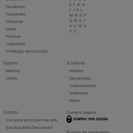
E
F
G
H
Esculturas
I
J
K
L
Fotografia
M
N
O
P
Q
R
S
T
Gravuras
U
V
W
X
Livros
Y
Z
Pinturas
Tapeçaria
Catálogo de Locação
Tapetes
A Galeria
História
História
Vitrine
Exposições
Colecionismo
Multimuro
News
Contato
Compra segura
Comprar uma obra de arte
Sou Arquiteto/Decorador
Formas de pagamento