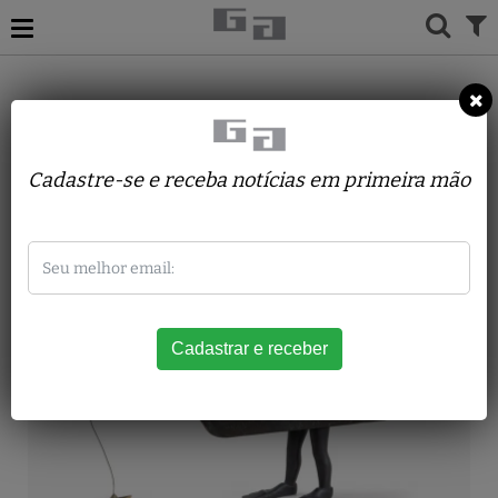
ACERVO
ESCULTURAS
SÔNIA MENNA BARRETO
O Mergulhador
Cadastre-se e receba notícias em primeira mão