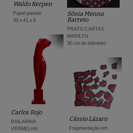
Waldo Kerpen
Sônia Menna
Papel parede
Barreto
30 x 41 x 6
PRATO CARTAS
MARILYN
30 cm de diâmetro
Carlos Rojo
Cássio Lázaro
BAILARINA
Fragmentação em
VERMELHA