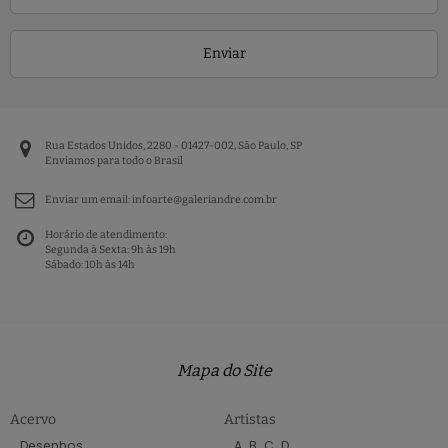
Enviar
Rua Estados Unidos, 2280 - 01427-002, São Paulo, SP
Enviamos para todo o Brasil
Enviar um email:
infoarte@galeriandre.com.br
Horário de atendimento:
Segunda à Sexta: 9h às 19h
Sábado: 10h às 14h
Mapa do Site
Acervo
Artistas
Desenhos
A
B
C
D