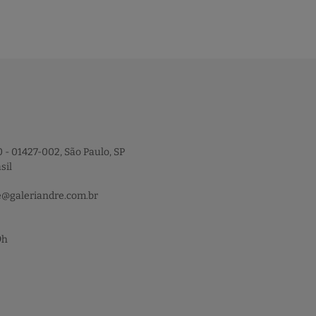
 - 01427-002, São Paulo, SP
sil
e@galeriandre.com.br
9h