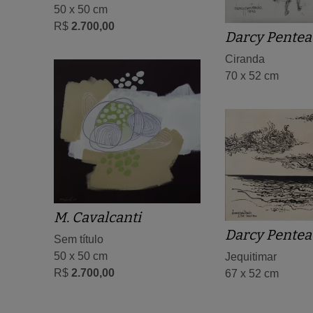
50 x 50 cm
R$
2.700,00
Darcy Pentea
Ciranda
70 x 52 cm
M. Cavalcanti
Darcy Pentea
Sem título
50 x 50 cm
Jequitimar
R$
2.700,00
67 x 52 cm