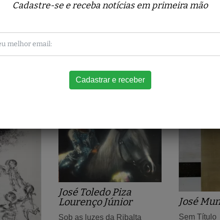
Cadastre-se e receba notícias em primeira mão
Obras relacionadas
José Toledo Piza
José Mu
Lourenço Júnior
Sem Título
Sob as luzes da Ribalta