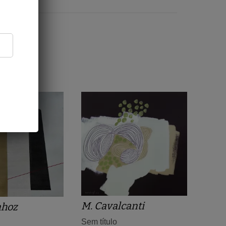
M. Cavalcanti
nhoz
Sem título