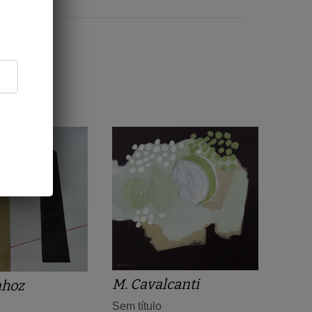
M. Cavalcanti
nhoz
Sem título