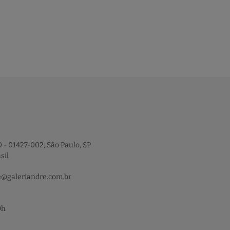
 - 01427-002, São Paulo, SP
sil
e@galeriandre.com.br
9h