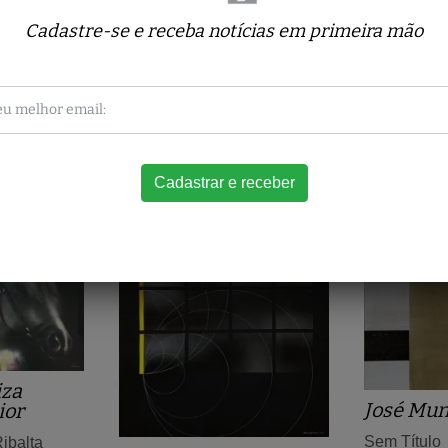
Cadastre-se e receba notícias em primeira mão
Obras relacionadas
iza
José Mu
ior
Sem Título
ibalta