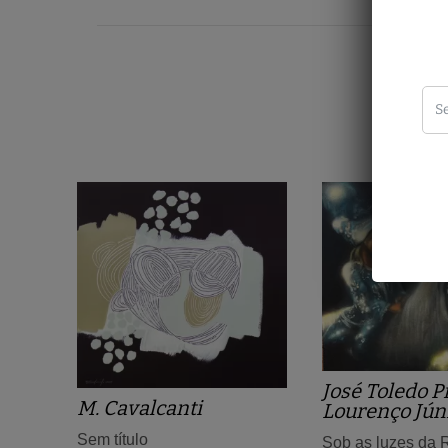
José Toledo P
M. Cavalcanti
Lourenço Jún
Sem título
Sob as luzes da R