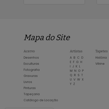
Mapa do Site
Acervo
Artistas
Tapetes
Desenhos
A
B
C
D
História
E
F
G
H
Esculturas
Vitrine
I
J
K
L
Fotografia
M
N
O
P
Q
R
S
T
Gravuras
U
V
W
X
Livros
Y
Z
Pinturas
Tapeçaria
Catálogo de Locação