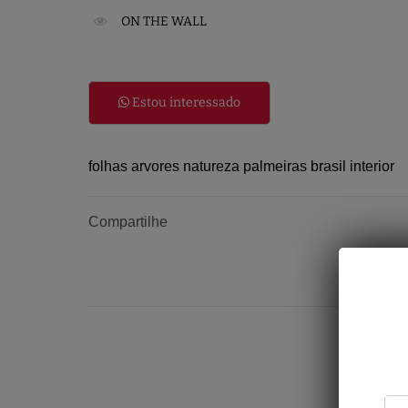
ON THE WALL
Estou interessado
folhas arvores natureza palmeiras brasil interior
Compartilhe