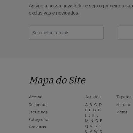
Assine a nossa newsletter e seja o primeiro a s
exclusivas e novidades.
Mapa do Site
Acervo
Artistas
Tapetes
Desenhos
A
B
C
D
História
E
F
G
H
Esculturas
Vitrine
I
J
K
L
Fotografia
M
N
O
P
Q
R
S
T
Gravuras
U
V
W
X