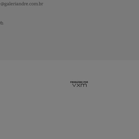
e@galeriandre.com.br
9h