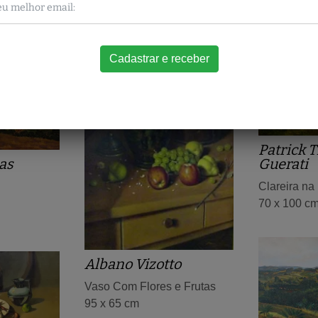
Patrick 
as
Guerati
Clareira na
70 x 100 c
Albano Vizotto
Vaso Com Flores e Frutas
95 x 65 cm