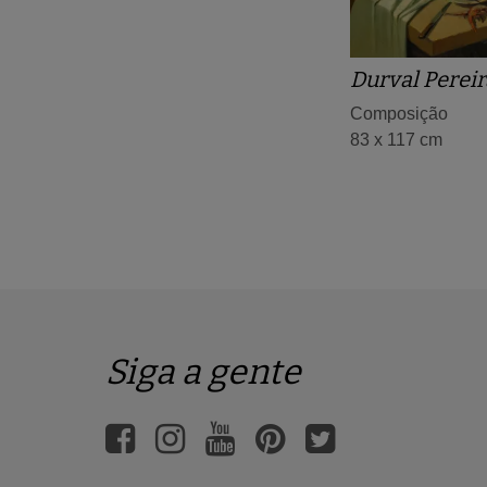
Durval Pereir
Composição
83 x 117 cm
Siga a gente