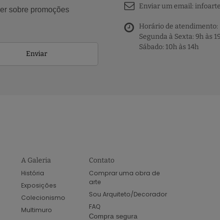
Enviar um email:
infoart
aber sobre promoções
Horário de atendimento:
Segunda à Sexta: 9h às 1
Sábado: 10h às 14h
Enviar
A Galeria
Contato
História
Comprar uma obra de
arte
Exposições
Sou Arquiteto/Decorador
Colecionismo
FAQ
Multimuro
Compra segura