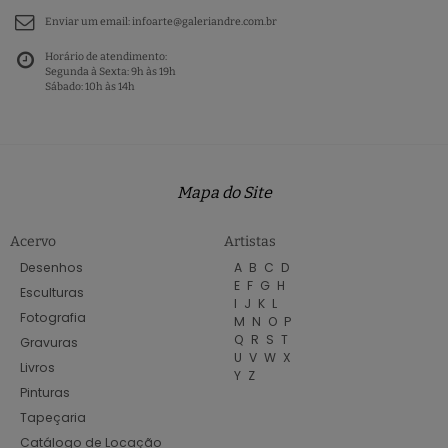
Enviar um email:
infoarte@galeriandre.com.br
Horário de atendimento:
Segunda à Sexta: 9h às 19h
Sábado: 10h às 14h
Mapa do Site
Acervo
Artistas
Desenhos
A
B
C
D
E
F
G
H
Esculturas
I
J
K
L
Fotografia
M
N
O
P
Q
R
S
T
Gravuras
U
V
W
X
Livros
Y
Z
Pinturas
Tapeçaria
Catálogo de Locação