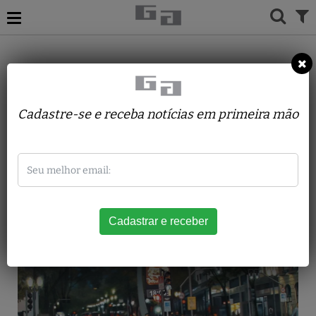
ACERVO
PINTURAS
RAFAEL RESAFFI
Avenida Ipiranga x Avenida São
Cadastre-se e receba notícias em primeira mão
Luiz