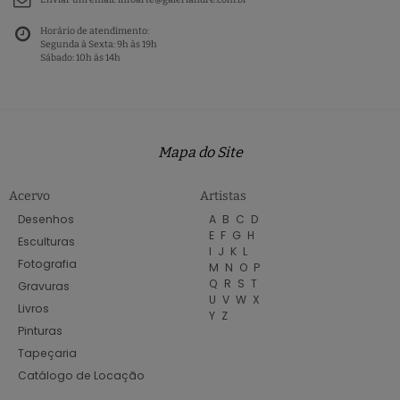
Horário de atendimento:
Segunda à Sexta: 9h às 19h
Sábado: 10h às 14h
Mapa do Site
Acervo
Artistas
Desenhos
A
B
C
D
E
F
G
H
Esculturas
I
J
K
L
Fotografia
M
N
O
P
Q
R
S
T
Gravuras
U
V
W
X
Livros
Y
Z
Pinturas
Tapeçaria
Catálogo de Locação