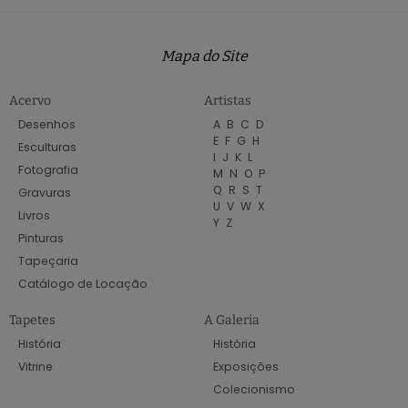
Mapa do Site
Acervo
Artistas
Desenhos
A
B
C
D
E
F
G
H
Esculturas
I
J
K
L
Fotografia
M
N
O
P
Q
R
S
T
Gravuras
U
V
W
X
Livros
Y
Z
Pinturas
Tapeçaria
Catálogo de Locação
Tapetes
A Galeria
História
História
Vitrine
Exposições
Colecionismo