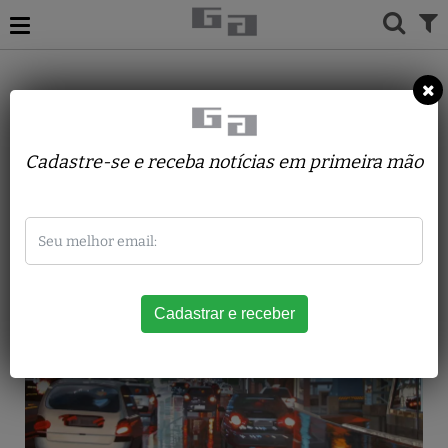
ACERVO
PINTURAS
RAFAEL RESAFFI
Av. Paulista Chuva
Cadastre-se e receba notícias em primeira mão