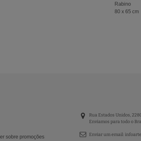
Rabino
80 x 65 cm
Rua Estados Unidos, 2280
Enviamos para todo o Bra
Enviar um email:
infoart
aber sobre promoções