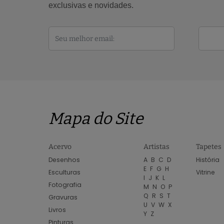
exclusivas e novidades.
Mapa do Site
Acervo
Artistas
Tapetes
Desenhos
A
B
C
D
História
E
F
G
H
Esculturas
Vitrine
I
J
K
L
Fotografia
M
N
O
P
Q
R
S
T
Gravuras
U
V
W
X
Livros
Y
Z
Pinturas