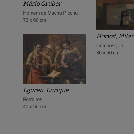
Mário Gruber
Homem de Machu Picchu
73 x 60 cm
Horvat, Mila
Composição
30 x 50 cm
Eguren, Enrique
Ferreiros
40 x 50 cm