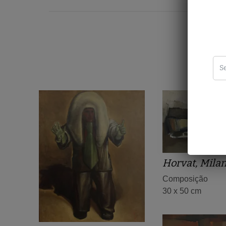
Horvat, Mila
Composição
30 x 50 cm