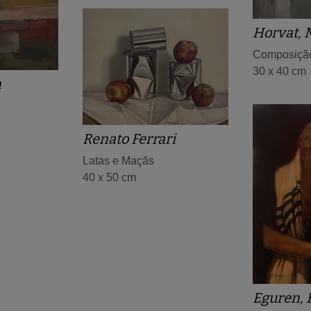
Horvat, 
Composiçã
30 x 40 cm
n
Renato Ferrari
Latas e Maçãs
40 x 50 cm
Eguren, 