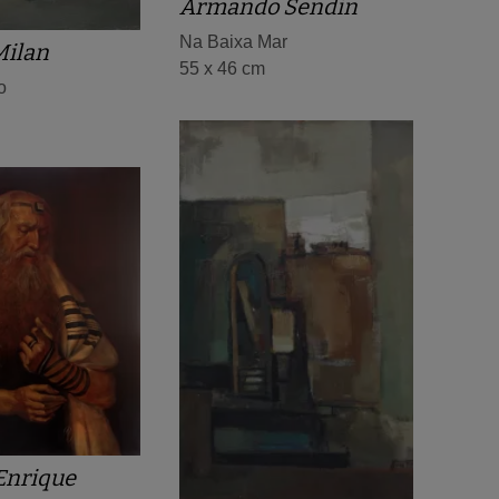
Armando Sendin
Na Baixa Mar
Milan
55 x 46 cm
o
Enrique