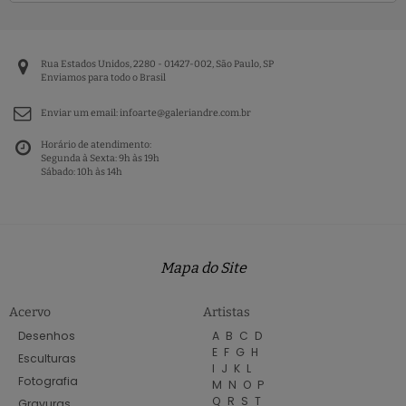
Rua Estados Unidos, 2280 - 01427-002, São Paulo, SP
Enviamos para todo o Brasil
Enviar um email:
infoarte@galeriandre.com.br
Horário de atendimento:
Segunda à Sexta: 9h às 19h
Sábado: 10h às 14h
Mapa do Site
Acervo
Artistas
Desenhos
A
B
C
D
E
F
G
H
Esculturas
I
J
K
L
Fotografia
M
N
O
P
Q
R
S
T
Gravuras