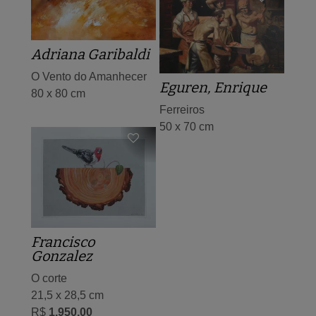
Adriana Garibaldi
O Vento do Amanhecer
Eguren, Enrique
80 x 80 cm
Ferreiros
50 x 70 cm
Francisco
Gonzalez
O corte
21,5 x 28,5 cm
R$
1.950,00