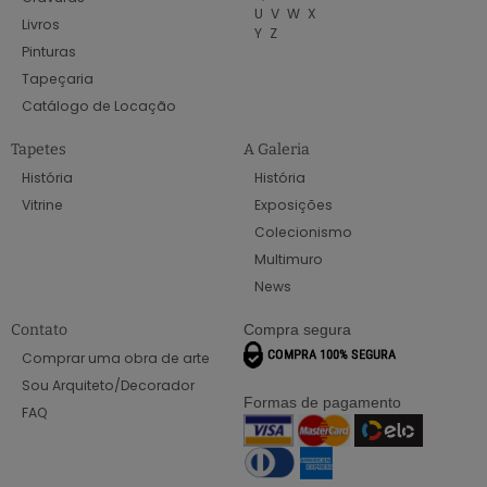
U
V
W
X
Livros
Y
Z
Pinturas
Tapeçaria
Catálogo de Locação
Tapetes
A Galeria
História
História
Vitrine
Exposições
Colecionismo
Multimuro
News
Contato
Compra segura
Comprar uma obra de arte
Sou Arquiteto/Decorador
Formas de pagamento
FAQ