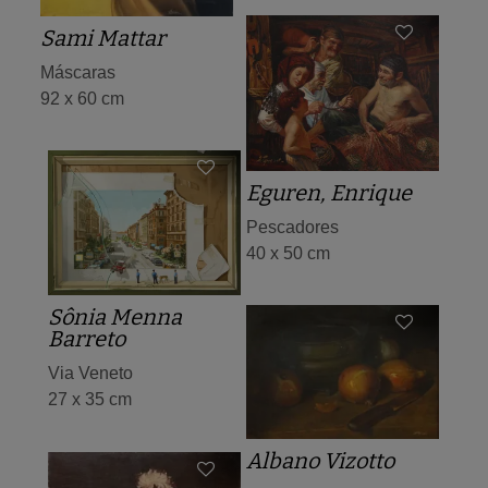
Sami Mattar
Máscaras
92 x 60 cm
Eguren, Enrique
Pescadores
40 x 50 cm
Sônia Menna
Barreto
Via Veneto
27 x 35 cm
Albano Vizotto