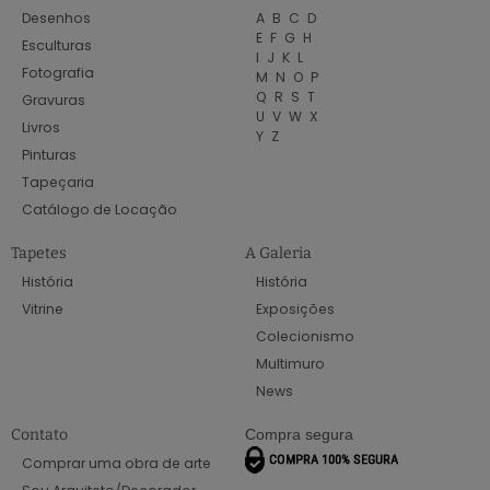
Desenhos
A
B
C
D
E
F
G
H
Esculturas
I
J
K
L
Fotografia
M
N
O
P
Q
R
S
T
Gravuras
U
V
W
X
Livros
Y
Z
Pinturas
Tapeçaria
Catálogo de Locação
Tapetes
A Galeria
História
História
Vitrine
Exposições
Colecionismo
Multimuro
News
Contato
Compra segura
Comprar uma obra de arte