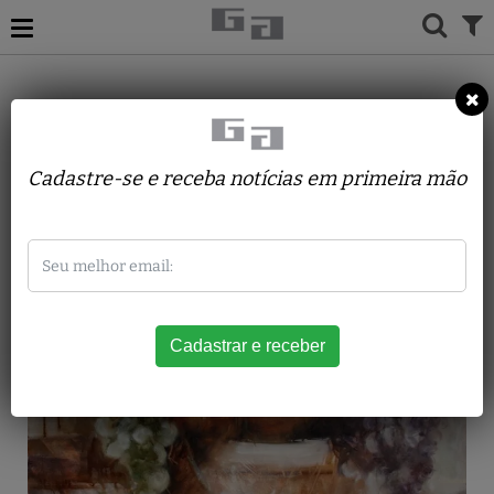
ACERVO
PINTURAS
CYNTHIA EBAID
Cesto de Frutas
Cadastre-se e receba notícias em primeira mão