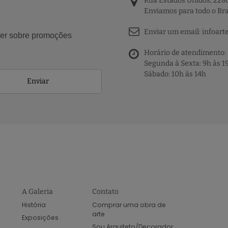
Rua Estados Unidos, 2280
Enviamos para todo o Bra
Enviar um email:
infoart
aber sobre promoções
Horário de atendimento:
Segunda à Sexta: 9h às 1
Sábado: 10h às 14h
Enviar
A Galeria
Contato
História
Comprar uma obra de
arte
Exposições
Sou Arquiteto/Decorador