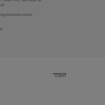
 - 01427-002, São Paulo, SP
sil
e@galeriandre.com.br
9h