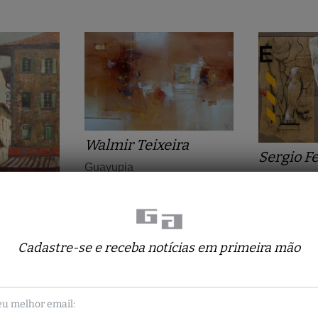
Walmir Teixeira
Sergio F
Guayupia
Orphee Et 
100 x 150 cm
97 x 130 c
a
Cadastre-se e receba notícias em primeira mão
aixa de