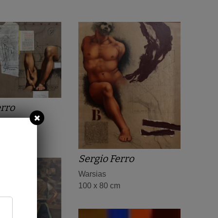
erro
Eurydice
m
Sergio Ferro
Warsias
100 x 80 cm