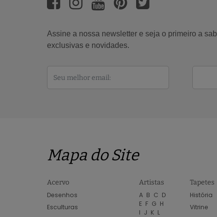
Assine a nossa newsletter e seja o primeiro a s
exclusivas e novidades.
Mapa do Site
Acervo
Artistas
Tapetes
Desenhos
A
B
C
D
História
E
F
G
H
Esculturas
Vitrine
I
J
K
L