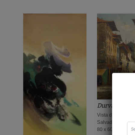
Durval Pereir
Vista da cidade b
Salvador
80 x 60 cm