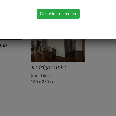
Eguren, Enrique
Pescadores
Eguren, 
60 x 100 cm
Ferreiros
50 x 70 cm
que
Rodrigo Cunha
Sem Título
180 x 280 cm