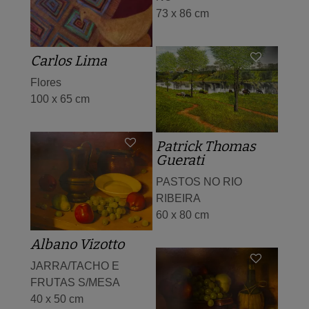
73 x 86 cm
Carlos Lima
Flores
100 x 65 cm
Patrick Thomas
Guerati
PASTOS NO RIO
RIBEIRA
60 x 80 cm
Albano Vizotto
JARRA/TACHO E
FRUTAS S/MESA
40 x 50 cm