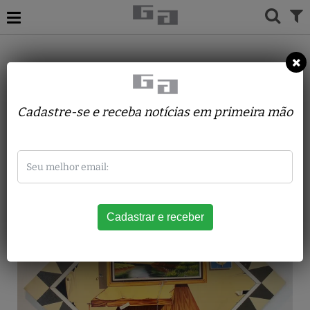
ACERVO
PINTURAS
TÂNIA CORSINI
Fantasia em Moldura
Cadastre-se e receba notícias em primeira mão