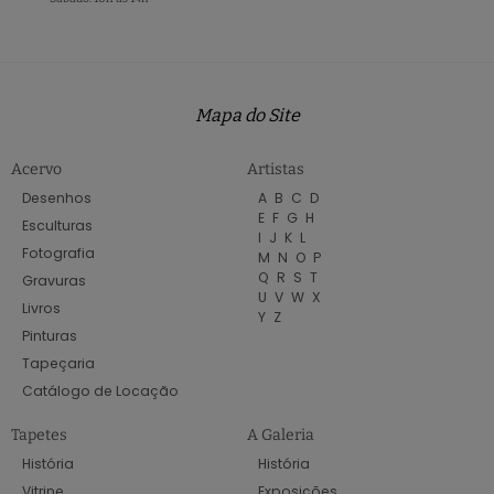
Mapa do Site
Acervo
Artistas
Desenhos
A
B
C
D
E
F
G
H
Esculturas
I
J
K
L
Fotografia
M
N
O
P
Q
R
S
T
Gravuras
U
V
W
X
Livros
Y
Z
Pinturas
Tapeçaria
Catálogo de Locação
Tapetes
A Galeria
História
História
Vitrine
Exposições