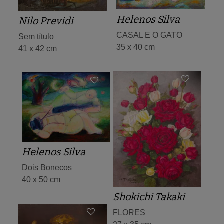
Helenos Silva
Nilo Previdi
CASAL E O GATO
Sem título
35 x 40 cm
41 x 42 cm
Helenos Silva
Dois Bonecos
40 x 50 cm
Shokichi Takaki
FLORES