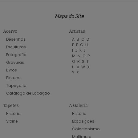
Mapa do Site
Acervo
Artistas
Desenhos
A
B
C
D
E
F
G
H
Esculturas
I
J
K
L
Fotografia
M
N
O
P
Q
R
S
T
Gravuras
U
V
W
X
Livros
Y
Z
Pinturas
Tapeçaria
Catálogo de Locação
Tapetes
A Galeria
História
História
Vitrine
Exposições
Colecionismo
Multimuro