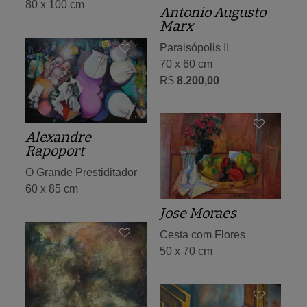
80 x 100 cm
Antonio Augusto
Marx
Paraisópolis II
70 x 60 cm
R$
8.200,00
Alexandre
Rapoport
O Grande Prestiditador
60 x 85 cm
Jose Moraes
Cesta com Flores
50 x 70 cm