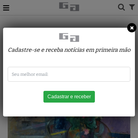
ACERVO
PINTURAS
JOSE MORAES
Begônias e Azaléias
Cadastre-se e receba notícias em primeira mão