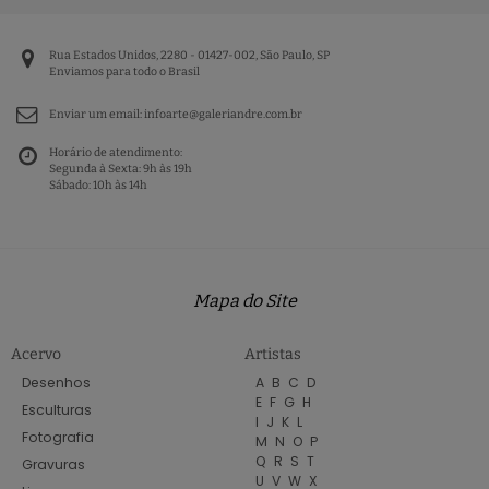
Rua Estados Unidos, 2280 - 01427-002, São Paulo, SP
Enviamos para todo o Brasil
Enviar um email:
infoarte@galeriandre.com.br
Horário de atendimento:
Segunda à Sexta: 9h às 19h
Sábado: 10h às 14h
Mapa do Site
Acervo
Artistas
Desenhos
A
B
C
D
E
F
G
H
Esculturas
I
J
K
L
Fotografia
M
N
O
P
Q
R
S
T
Gravuras
U
V
W
X