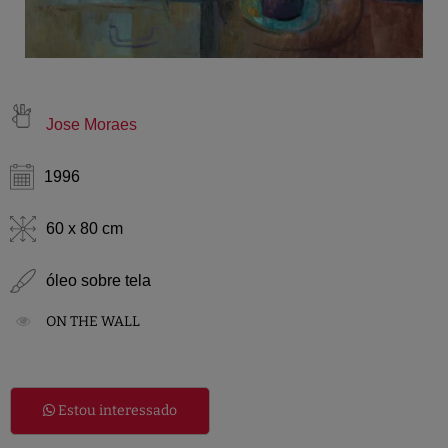
Jose Moraes
1996
60 x 80 cm
óleo sobre tela
ON THE WALL
Estou interessado