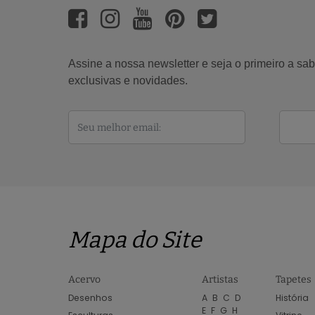
Assine a nossa newsletter e seja o primeiro a s
exclusivas e novidades.
Mapa do Site
Acervo
Artistas
Tapetes
Desenhos
A
B
C
D
História
E
F
G
H