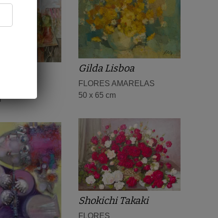
Gilda Lisboa
aes
FLORES AMARELAS
ções
50 x 65 cm
m
Shokichi Takaki
FLORES