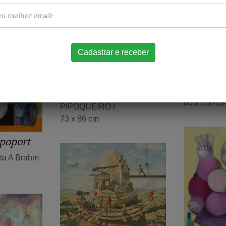
Jose Mor
José Toledo Piza
Lourenço Júnior
Fragmenta
80 x 100 c
PIPOQUEIRO I
73 x 86 cm
poport
sta A Brahm