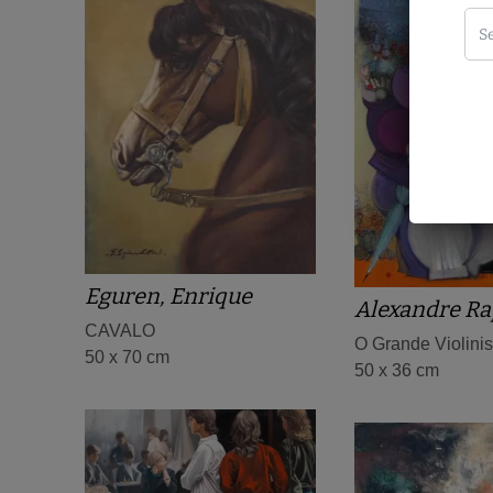
Eguren, Enrique
Alexandre Ra
CAVALO
O Grande Violini
50 x 70 cm
50 x 36 cm