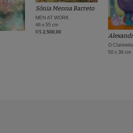
Sônia Menna Barreto
MEN AT WORK
46 x 55 cm
R$
2.500,00
Alexandr
O Clarineti
50 x 36 cm