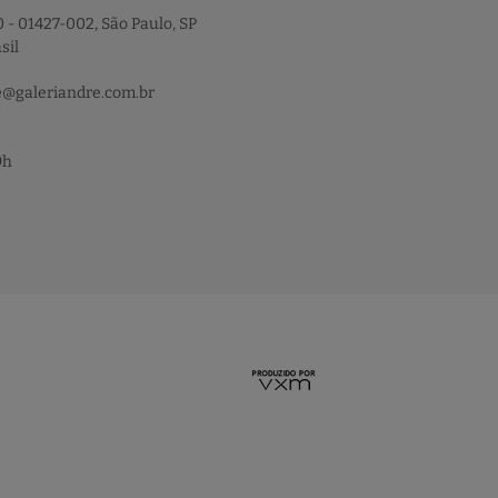
 - 01427-002, São Paulo, SP
sil
e@galeriandre.com.br
9h