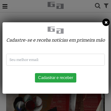
ACERVO
PINTURAS
CARLOS SCLIAR
Bule, Frutas, Funil e Partituras
Cadastre-se e receba notícias em primeira mão