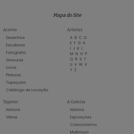
Mapa do Site
Acervo
Artistas
Desenhos
A
B
C
D
E
F
G
H
Esculturas
I
J
K
L
Fotografia
M
N
O
P
Q
R
S
T
Gravuras
U
V
W
X
Livros
Y
Z
Pinturas
Tapeçaria
Catálogo de Locação
Tapetes
A Galeria
História
História
Vitrine
Exposições
Colecionismo
Multimuro