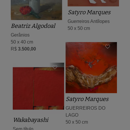
Satyro Marques
Guerreiros Antílopes
Beatriz Algodoal
50 x 50 cm
Gerânios
50 x 40 cm
R$
3.500,00
Satyro Marques
GUERREIROS DO
LAGO
Wakabayashi
50 x 50 cm
Sem título