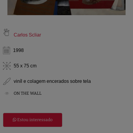
Carlos Scliar
1998
55 x 75 cm
viníl e colagem encerados sobre tela
ON THE WALL
Estou interessado