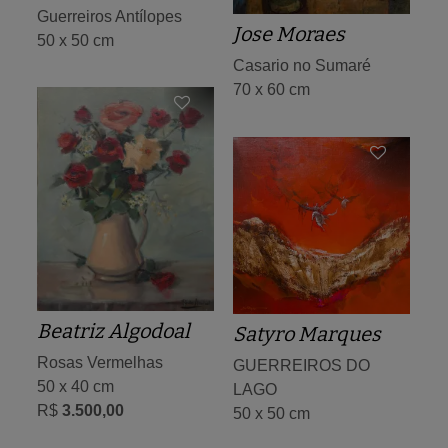
Guerreiros Antílopes
Jose Moraes
50 x 50 cm
Casario no Sumaré
70 x 60 cm
Beatriz Algodoal
Satyro Marques
Rosas Vermelhas
GUERREIROS DO
50 x 40 cm
LAGO
R$
3.500,00
50 x 50 cm