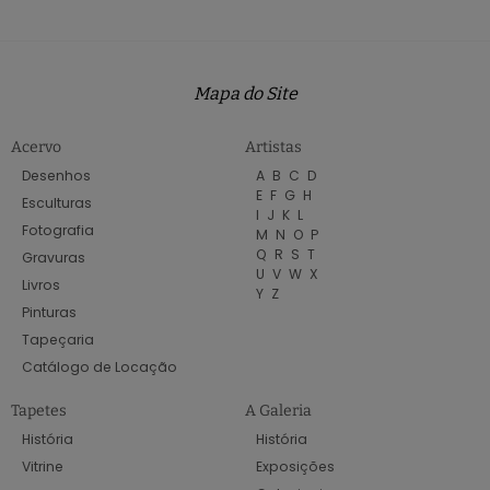
Mapa do Site
Acervo
Artistas
Desenhos
A
B
C
D
E
F
G
H
Esculturas
I
J
K
L
Fotografia
M
N
O
P
Q
R
S
T
Gravuras
U
V
W
X
Livros
Y
Z
Pinturas
Tapeçaria
Catálogo de Locação
Tapetes
A Galeria
História
História
Vitrine
Exposições