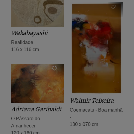
Wakabayashi
Realidade
116 x 116 cm
Walmir Teixeira
Adriana Garibaldi
Coemacatu - Boa manhã
-
O Pássaro do
130 x 070 cm
Amanhecer
120 x 160 cm