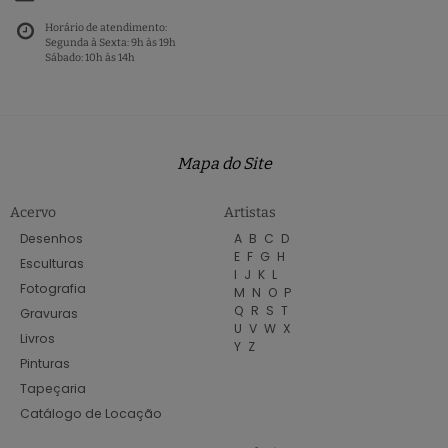
Horário de atendimento:
Segunda à Sexta: 9h às 19h
Sábado: 10h às 14h
Mapa do Site
Acervo
Artistas
Desenhos
A
B
C
D
E
F
G
H
Esculturas
I
J
K
L
Fotografia
M
N
O
P
Q
R
S
T
Gravuras
U
V
W
X
Livros
Y
Z
Pinturas
Tapeçaria
Catálogo de Locação