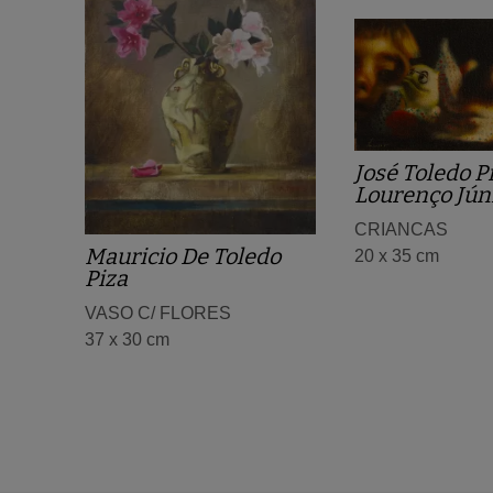
José Toledo P
Lourenço Jún
CRIANCAS
Mauricio De Toledo
20 x 35 cm
Piza
VASO C/ FLORES
37 x 30 cm