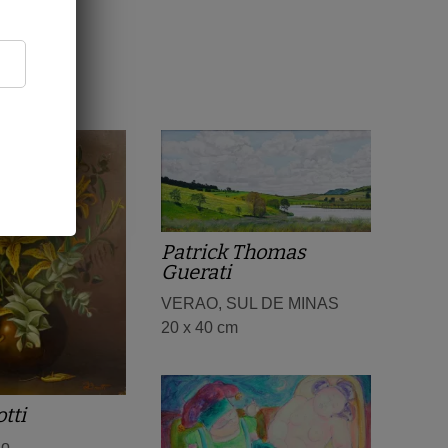
Patrick Thomas
Guerati
VERAO, SUL DE MINAS
20 x 40 cm
tti
lo