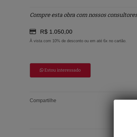
Compre esta obra com nossos consultores
R$ 1.050,00
À vista com 10% de desconto ou em até 6x no cartão.
Estou interessado
Compartilhe