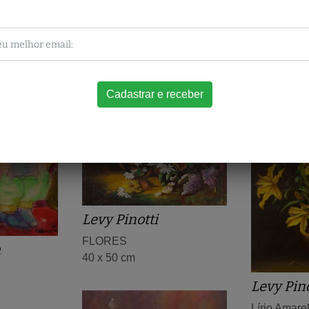
Obras relacionadas
Levy Pinotti
FLORES
a
40 x 50 cm
Levy Pino
Lírio Amare