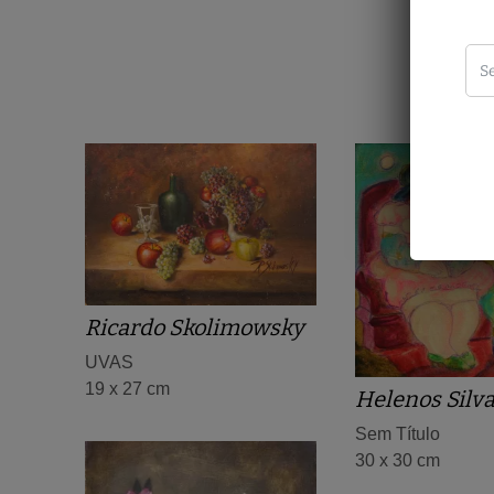
Ricardo Skolimowsky
UVAS
19 x 27 cm
Helenos Silv
Sem Título
30 x 30 cm