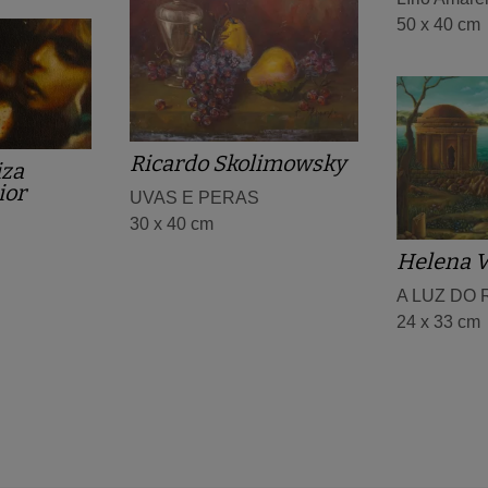
50 x 40 cm
Ricardo Skolimowsky
iza
ior
UVAS E PERAS
30 x 40 cm
Helena V
A LUZ DO
24 x 33 cm