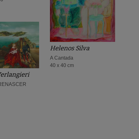
Helenos Silva
A Cantada
40 x 40 cm
erlangieri
 RENASCER