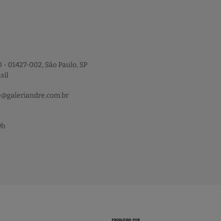
 - 01427-002, São Paulo, SP
sil
e@galeriandre.com.br
9h