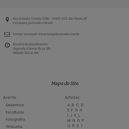
Rua Estados Unidos, 2280 - 01427-002, São Paulo, SP
Enviamos para todo o Brasil
Enviar um email:
infoarte@galeriandre.com.br
Horário de atendimento:
Segunda à Sexta: 9h às 19h
Sábado: 10h às 14h
Mapa do Site
Acervo
Artistas
Desenhos
A
B
C
D
E
F
G
H
Esculturas
I
J
K
L
Fotografia
M
N
O
P
Q
R
S
T
Gravuras