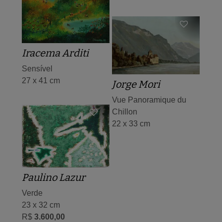
Iracema Arditi
Sensível
27 x 41 cm
Jorge Mori
Vue Panoramique du
Chillon
22 x 33 cm
Paulino Lazur
Verde
23 x 32 cm
R$
3.600,00