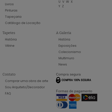
U
V
W
X
Livros
Y
Z
Pinturas
Tapeçaria
Catálogo de Locação
Tapetes
A Galeria
História
História
Vitrine
Exposições
Colecionismo
Multimuro
News
Contato
Compra segura
Comprar uma obra de arte
Sou Arquiteto/Decorador
Formas de pagamento
FAQ