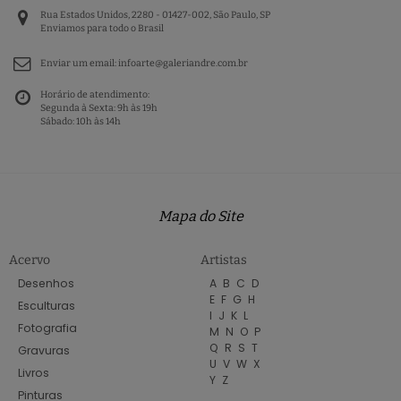
Rua Estados Unidos, 2280 - 01427-002, São Paulo, SP
Enviamos para todo o Brasil
Enviar um email:
infoarte@galeriandre.com.br
Horário de atendimento:
Segunda à Sexta: 9h às 19h
Sábado: 10h às 14h
Mapa do Site
Acervo
Artistas
Desenhos
A
B
C
D
E
F
G
H
Esculturas
I
J
K
L
Fotografia
M
N
O
P
Q
R
S
T
Gravuras
U
V
W
X
Livros
Y
Z
Pinturas