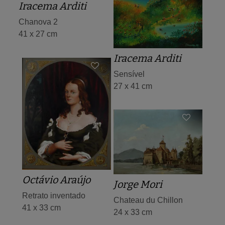
Iracema Arditi
Chanova 2
41 x 27 cm
Iracema Arditi
Sensível
27 x 41 cm
Octávio Araújo
Jorge Mori
Retrato inventado
Chateau du Chillon
41 x 33 cm
24 x 33 cm