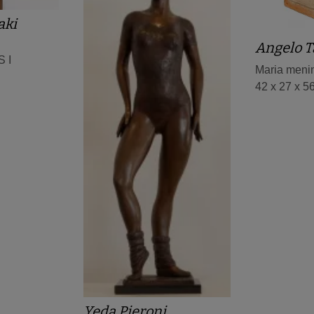
aki
Angelo T
 I
Maria meni
42 x 27 x 5
Yeda Pieroni