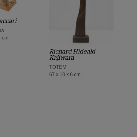
accari
na
6 cm
Richard Hideaki
Kajiwara
TOTEM
67 x 10 x 6 cm