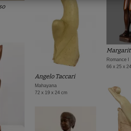
so
Margarit
Romance I
66 x 25 x 2
Angelo Taccari
Mahayana
72 x 19 x 24 cm