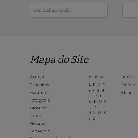
Mapa do Site
Acervo
Artistas
Tapetes
Desenhos
A
B
C
D
História
E
F
G
H
Esculturas
Vitrine
I
J
K
L
Fotografia
M
N
O
P
Q
R
S
T
Gravuras
U
V
W
X
Livros
Y
Z
Pinturas
Tapeçaria