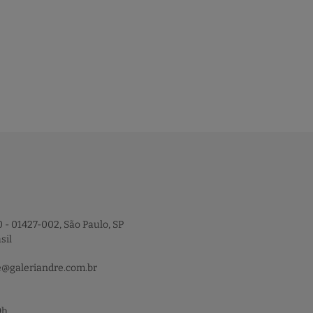
 - 01427-002, São Paulo, SP
sil
e@galeriandre.com.br
9h