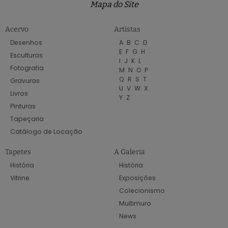
Mapa do Site
Acervo
Artistas
Desenhos
A
B
C
D
E
F
G
H
Esculturas
I
J
K
L
Fotografia
M
N
O
P
Q
R
S
T
Gravuras
U
V
W
X
Livros
Y
Z
Pinturas
Tapeçaria
Catálogo de Locação
Tapetes
A Galeria
História
História
Vitrine
Exposições
Colecionismo
Multimuro
News