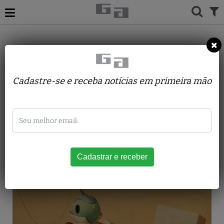
ACERVO
PINTURAS
RONI BRANDÃO
Boneco e o Espelho
Cadastre-se e receba notícias em primeira mão