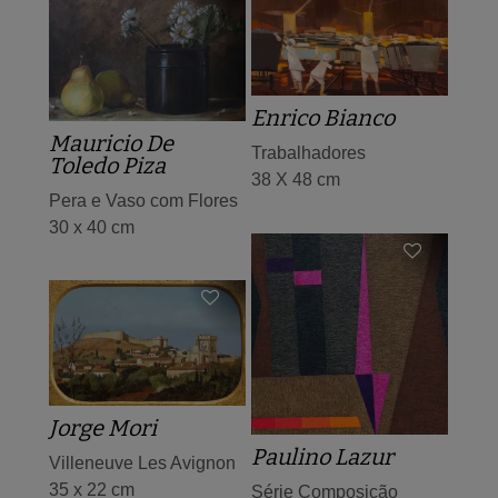
Enrico Bianco
Mauricio De
Trabalhadores
Toledo Piza
38 X 48 cm
Pera e Vaso com Flores
30 x 40 cm
Jorge Mori
Paulino Lazur
Villeneuve Les Avignon
35 x 22 cm
Série Composição