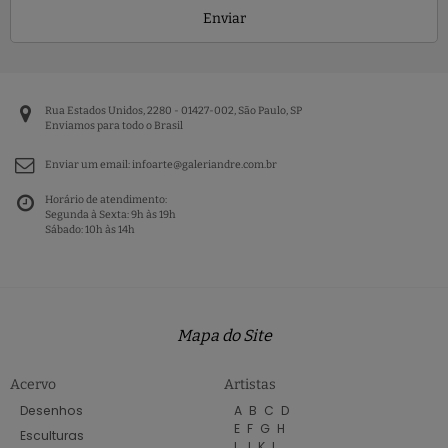
Enviar
Rua Estados Unidos, 2280 - 01427-002, São Paulo, SP
Enviamos para todo o Brasil
Enviar um email:
infoarte@galeriandre.com.br
Horário de atendimento:
Segunda à Sexta: 9h às 19h
Sábado: 10h às 14h
Mapa do Site
Acervo
Artistas
Desenhos
A
B
C
D
E
F
G
H
Esculturas
I
J
K
L