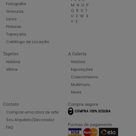
Fotografia
M
N
O
P
Q
R
S
T
Gravuras
U
V
W
X
Livros
Y
Z
Pinturas
Tapeçaria
Catálogo de Locação
Tapetes
A Galeria
História
História
Vitrine
Exposições
Colecionismo
Multimuro
News
Contato
Compra segura
Comprar uma obra de arte
Sou Arquiteto/Decorador
Formas de pagamento
FAQ