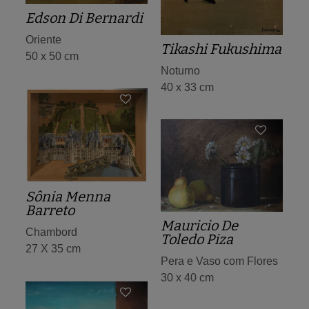
Edson Di Bernardi
Oriente
Tikashi Fukushima
50 x 50 cm
Noturno
40 x 33 cm
Sônia Menna
Barreto
Mauricio De
Chambord
Toledo Piza
27 X 35 cm
Pera e Vaso com Flores
30 x 40 cm