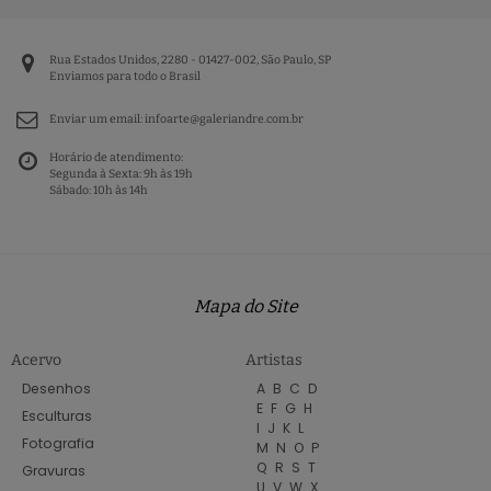
Rua Estados Unidos, 2280 - 01427-002, São Paulo, SP
Enviamos para todo o Brasil
Enviar um email:
infoarte@galeriandre.com.br
Horário de atendimento:
Segunda à Sexta: 9h às 19h
Sábado: 10h às 14h
Mapa do Site
Acervo
Artistas
Desenhos
A
B
C
D
E
F
G
H
Esculturas
I
J
K
L
Fotografia
M
N
O
P
Q
R
S
T
Gravuras
U
V
W
X