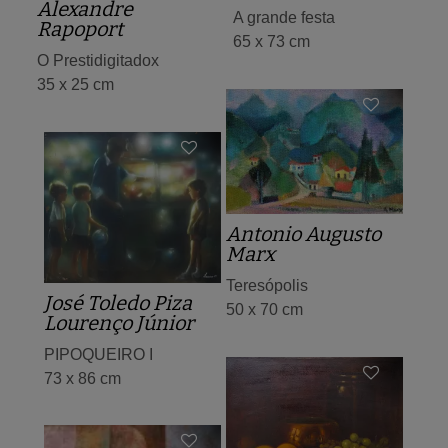
Alexandre
A grande festa
Rapoport
65 x 73 cm
O Prestidigitadox
35 x 25 cm
Antonio Augusto
Marx
Teresópolis
José Toledo Piza
50 x 70 cm
Lourenço Júnior
PIPOQUEIRO I
73 x 86 cm