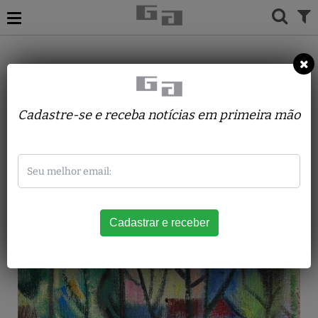
ACERVO
PINTURAS
ANTONIO AUGUSTO MARX
Paraisópolis II
Cadastre-se e receba notícias em primeira mão