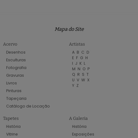
Mapa do Site
Acervo
Artistas
Desenhos
A
B
C
D
E
F
G
H
Esculturas
I
J
K
L
Fotografia
M
N
O
P
Q
R
S
T
Gravuras
U
V
W
X
Livros
Y
Z
Pinturas
Tapeçaria
Catálogo de Locação
Tapetes
A Galeria
História
História
Vitrine
Exposições