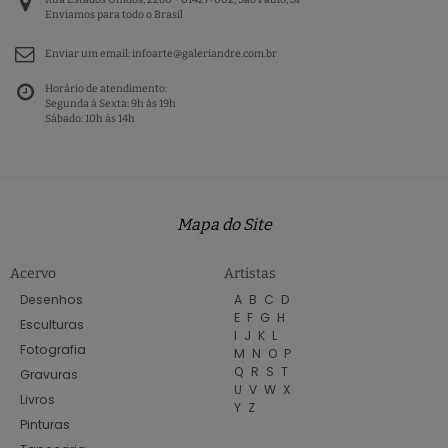
Enviamos para todo o Brasil
Enviar um email:
infoarte@galeriandre.com.br
Horário de atendimento:
Segunda à Sexta: 9h às 19h
Sábado: 10h às 14h
Mapa do Site
Acervo
Artistas
Desenhos
A
B
C
D
E
F
G
H
Esculturas
I
J
K
L
Fotografia
M
N
O
P
Q
R
S
T
Gravuras
U
V
W
X
Livros
Y
Z
Pinturas