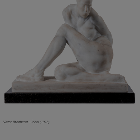
Victor Brecheret – Ídolo (1918)