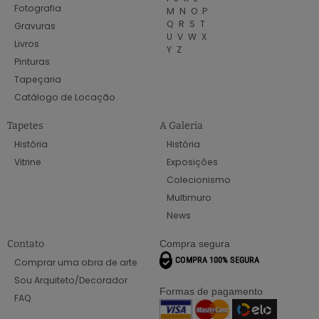
Fotografia
M
N
O
P
Q
R
S
T
Gravuras
U
V
W
X
Livros
Y
Z
Pinturas
Tapeçaria
Catálogo de Locação
Tapetes
A Galeria
História
História
Vitrine
Exposições
Colecionismo
Multimuro
News
Contato
Compra segura
Comprar uma obra de arte
Sou Arquiteto/Decorador
Formas de pagamento
FAQ