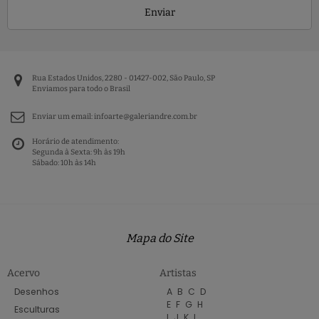
Enviar
Rua Estados Unidos, 2280 - 01427-002, São Paulo, SP
Enviamos para todo o Brasil
Enviar um email:
infoarte@galeriandre.com.br
Horário de atendimento:
Segunda à Sexta: 9h às 19h
Sábado: 10h às 14h
Mapa do Site
Acervo
Artistas
Desenhos
A
B
C
D
E
F
G
H
Esculturas
I
J
K
L