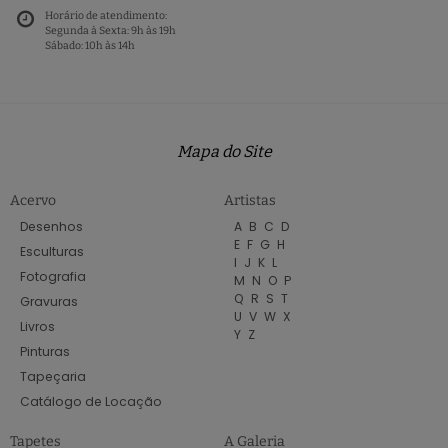
Horário de atendimento:
Segunda à Sexta: 9h às 19h
Sábado: 10h às 14h
Mapa do Site
Acervo
Artistas
Desenhos
A
B
C
D
E
F
G
H
Esculturas
I
J
K
L
Fotografia
M
N
O
P
Q
R
S
T
Gravuras
U
V
W
X
Livros
Y
Z
Pinturas
Tapeçaria
Catálogo de Locação
Tapetes
A Galeria