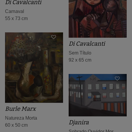
Di Cavalcanti
Carnaval
55 x 73 cm
Di Cavalcanti
Sem Título
92 x 65 cm
Burle Marx
Natureza Morta
Djanira
60 x 50 cm
Sobrado Ouvidor Mor