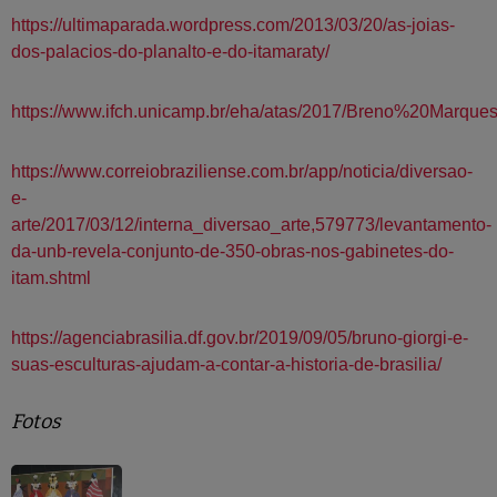
https://ultimaparada.wordpress.com/2013/03/20/as-joias-
dos-palacios-do-planalto-e-do-itamaraty/
https://www.ifch.unicamp.br/eha/atas/2017/Breno%20Marqu
https://www.correiobraziliense.com.br/app/noticia/diversao-
e-
arte/2017/03/12/interna_diversao_arte,579773/levantamento-
da-unb-revela-conjunto-de-350-obras-nos-gabinetes-do-
itam.shtml
https://agenciabrasilia.df.gov.br/2019/09/05/bruno-giorgi-e-
suas-esculturas-ajudam-a-contar-a-historia-de-brasilia/
Fotos