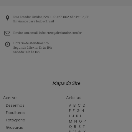
Rua Estados Unidos, 2280 - 01427-002, São Paulo, SP
Enviamos para todo o Brasil
Enviar um email:
infoarte@galeriandre.com.br
Horário de atendimento:
Segunda à Sexta: 9h às 19h
Sábado: 10h às 14h
Mapa do Site
Acervo
Artistas
Desenhos
A
B
C
D
E
F
G
H
Esculturas
I
J
K
L
Fotografia
M
N
O
P
Q
R
S
T
Gravuras
U
V
W
X