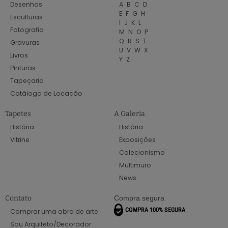
Desenhos
A
B
C
D
E
F
G
H
Esculturas
I
J
K
L
Fotografia
M
N
O
P
Q
R
S
T
Gravuras
U
V
W
X
Livros
Y
Z
Pinturas
Tapeçaria
Catálogo de Locação
Tapetes
A Galeria
História
História
Vitrine
Exposições
Colecionismo
Multimuro
News
Contato
Compra segura
Comprar uma obra de arte
Sou Arquiteto/Decorador