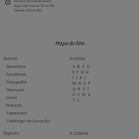
Horário de atendimento:
Segunda à Sexta: 9h às 19h
Sábado: 10h às 14h
Mapa do Site
Acervo
Artistas
Desenhos
A
B
C
D
E
F
G
H
Esculturas
I
J
K
L
Fotografia
M
N
O
P
Q
R
S
T
Gravuras
U
V
W
X
Livros
Y
Z
Pinturas
Tapeçaria
Catálogo de Locação
Tapetes
A Galeria