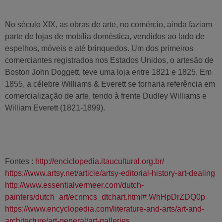
No século XIX, as obras de arte, no comércio, ainda faziam
parte de lojas de mobília doméstica, vendidos ao lado de
espelhos, móveis e até brinquedos. Um dos primeiros
comerciantes registrados nos Estados Unidos, o artesão de
Boston John Doggett, teve uma loja entre 1821 e 1825. Em
1855, a célebre Williams & Everett se tornaria referência em
comercialização de arte, tendo à frente Dudley Williams e
William Everett (1821-1899).
Fontes :
http://enciclopedia.itaucultural.org.br/
https://www.artsy.net/article/artsy-editorial-history-art-dealing
http://www.essentialvermeer.com/dutch-
painters/dutch_art/ecnmcs_dtchart.html#.WhHpDrZDQ0p
https://www.encyclopedia.com/literature-and-arts/art-and-
architecture/art-general/art-galleries