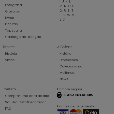
I
J
K
L
Fotografia
M
N
O
P
Q
R
S
T
Gravuras
U
V
W
X
Livros
Y
Z
Pinturas
Tapeçaria
Catálogo de Locação
Tapetes
A Galeria
História
História
Vitrine
Exposições
Colecionismo
Multimuro
News
Contato
Compra segura
Comprar uma obra de arte
Sou Arquiteto/Decorador
Formas de pagamento
FAQ