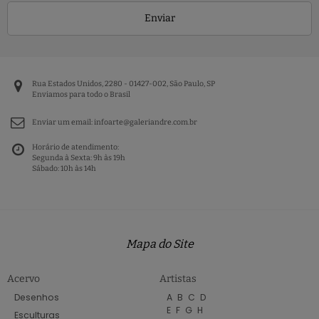
Enviar
Rua Estados Unidos, 2280 - 01427-002, São Paulo, SP
Enviamos para todo o Brasil
Enviar um email:
infoarte@galeriandre.com.br
Horário de atendimento:
Segunda à Sexta: 9h às 19h
Sábado: 10h às 14h
Mapa do Site
Acervo
Artistas
Desenhos
A
B
C
D
E
F
G
H
Esculturas