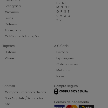
Esculturas
I
J
K
L
Fotografia
M
N
O
P
Q
R
S
T
Gravuras
U
V
W
X
Livros
Y
Z
Pinturas
Tapeçaria
Catálogo de Locação
Tapetes
A Galeria
História
História
Vitrine
Exposições
Colecionismo
Multimuro
News
Contato
Compra segura
Comprar uma obra de arte
Sou Arquiteto/Decorador
Formas de pagamento
FAQ