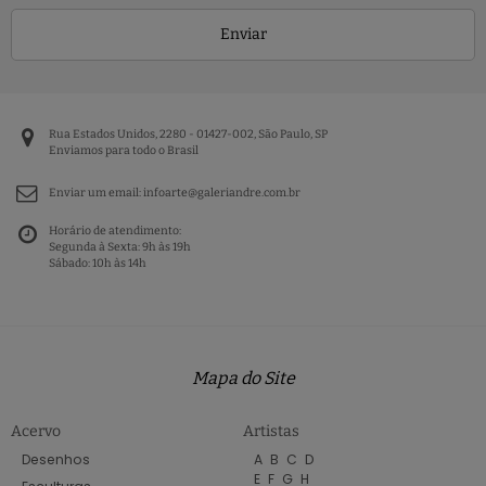
Enviar
Rua Estados Unidos, 2280 - 01427-002, São Paulo, SP
Enviamos para todo o Brasil
Enviar um email:
infoarte@galeriandre.com.br
Horário de atendimento:
Segunda à Sexta: 9h às 19h
Sábado: 10h às 14h
Mapa do Site
Acervo
Artistas
Desenhos
A
B
C
D
E
F
G
H