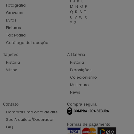
I
J
K
L
Fotografia
M
N
O
P
Q
R
S
T
Gravuras
U
V
W
X
Livros
Y
Z
Pinturas
Tapeçaria
Catálogo de Locação
Tapetes
A Galeria
História
História
Vitrine
Exposições
Colecionismo
Multimuro
News
Contato
Compra segura
Comprar uma obra de arte
Sou Arquiteto/Decorador
Formas de pagamento
FAQ