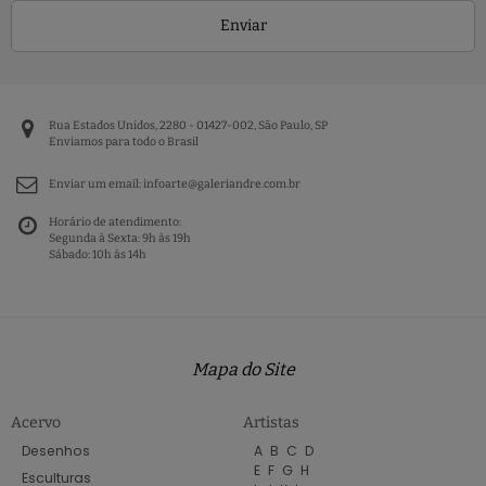
Enviar
Rua Estados Unidos, 2280 - 01427-002, São Paulo, SP
Enviamos para todo o Brasil
Enviar um email:
infoarte@galeriandre.com.br
Horário de atendimento:
Segunda à Sexta: 9h às 19h
Sábado: 10h às 14h
Mapa do Site
Acervo
Artistas
Desenhos
A
B
C
D
E
F
G
H
Esculturas