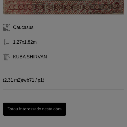
Caucasus
1,27x1,82m
KUBA SHIRVAN
(2,31 m2)(wb71 / p1)
Estou interessado nesta obra