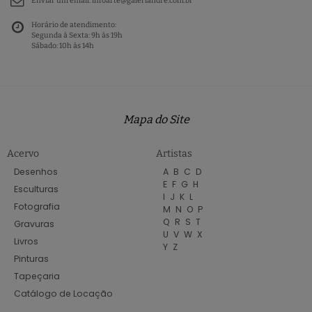
Enviar um email:
infoarte@galeriandre.com.br
Horário de atendimento:
Segunda à Sexta: 9h às 19h
Sábado: 10h às 14h
Mapa do Site
Acervo
Artistas
Desenhos
A
B
C
D
E
F
G
H
Esculturas
I
J
K
L
Fotografia
M
N
O
P
Q
R
S
T
Gravuras
U
V
W
X
Livros
Y
Z
Pinturas
Tapeçaria
Catálogo de Locação