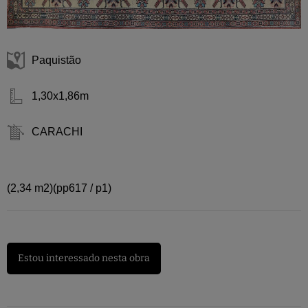
Paquistão
1,30x1,86m
CARACHI
(2,34 m2)(pp617 / p1)
Estou interessado nesta obra