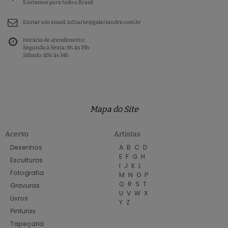
Enviamos para todo o Brasil
Enviar um email:
infoarte@galeriandre.com.br
Horário de atendimento:
Segunda à Sexta: 9h às 19h
Sábado: 10h às 14h
Mapa do Site
Acervo
Artistas
Desenhos
A
B
C
D
E
F
G
H
Esculturas
I
J
K
L
Fotografia
M
N
O
P
Q
R
S
T
Gravuras
U
V
W
X
Livros
Y
Z
Pinturas
Tapeçaria