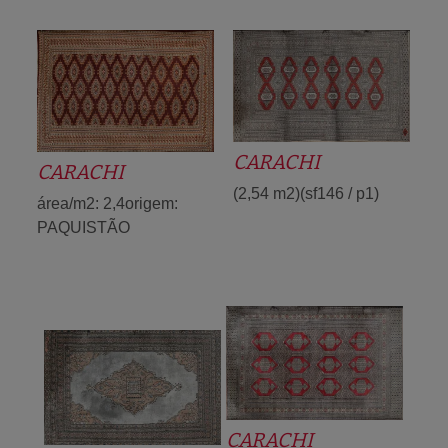
CARACHI
CARACHI
(2,54 m2)(sf146 / p1)
área/m2: 2,4origem:
PAQUISTÃO
CARACHI