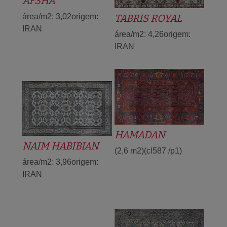
AFSHA
área/m2: 3,02origem:
TABRIS ROYAL
IRAN
área/m2: 4,26origem:
IRAN
HAMADAN
NAIM HABIBIAN
(2,6 m2)(cl587 /p1)
área/m2: 3,96origem:
IRAN