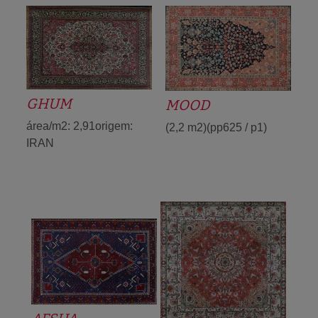
GHUM
MOOD
área/m2: 2,91origem:
(2,2 m2)(pp625 / p1)
IRAN