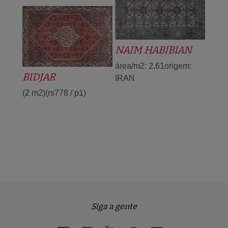
NAIM HABIBIAN
área/m2: 2,61origem:
BIDJAR
IRAN
(2 m2)(rs778 / p1)
Siga a gente