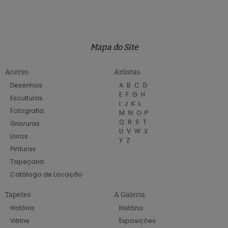
Mapa do Site
Acervo
Artistas
Desenhos
A
B
C
D
E
F
G
H
Esculturas
I
J
K
L
Fotografia
M
N
O
P
Q
R
S
T
Gravuras
U
V
W
X
Livros
Y
Z
Pinturas
Tapeçaria
Catálogo de Locação
Tapetes
A Galeria
História
História
Vitrine
Exposições