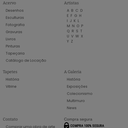
Acervo
Artistas
Desenhos
A
B
C
D
E
F
G
H
Esculturas
I
J
K
L
Fotografia
M
N
O
P
Q
R
S
T
Gravuras
U
V
W
X
Livros
Y
Z
Pinturas
Tapeçaria
Catálogo de Locação
Tapetes
A Galeria
História
História
Vitrine
Exposições
Colecionismo
Multimuro
News
Contato
Compra segura
Comprar uma obra de arte