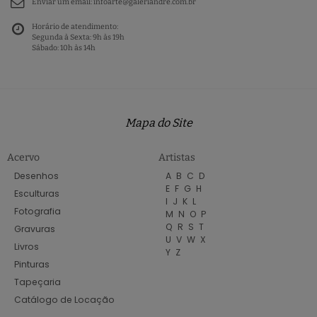
Enviar um email:
infoarte@galeriandre.com.br
Horário de atendimento:
Segunda à Sexta: 9h às 19h
Sábado: 10h às 14h
Mapa do Site
Acervo
Artistas
Desenhos
A
B
C
D
E
F
G
H
Esculturas
I
J
K
L
Fotografia
M
N
O
P
Q
R
S
T
Gravuras
U
V
W
X
Livros
Y
Z
Pinturas
Tapeçaria
Catálogo de Locação