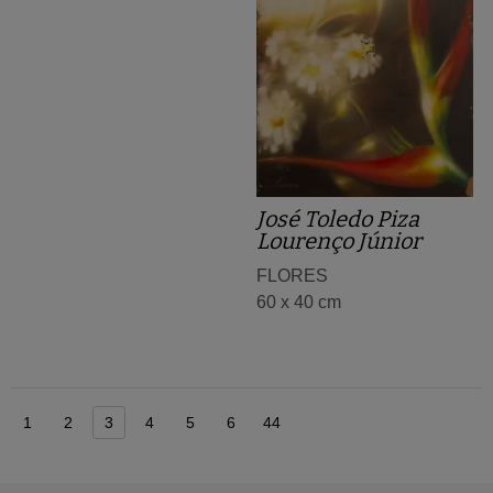
José Toledo Piza
Lourenço Júnior
FLORES
60 x 40 cm
1
2
3
4
5
6
44