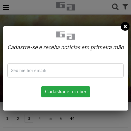
Cadastre-se e receba notícias em primeira mão
Acervo
1
2
3
4
5
6
44