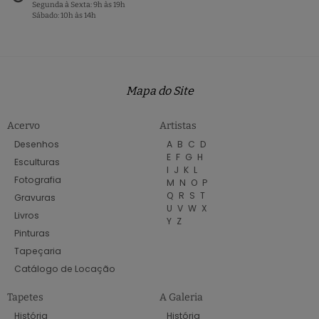
Segunda à Sexta: 9h às 19h
Sábado: 10h às 14h
Mapa do Site
Acervo
Artistas
Desenhos
A
B
C
D
E
F
G
H
Esculturas
I
J
K
L
Fotografia
M
N
O
P
Q
R
S
T
Gravuras
U
V
W
X
Livros
Y
Z
Pinturas
Tapeçaria
Catálogo de Locação
Tapetes
A Galeria
História
História