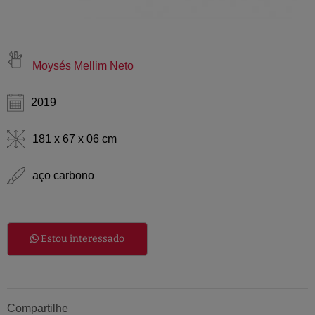
Moysés Mellim Neto
2019
181 x 67 x 06 cm
aço carbono
Estou interessado
Compartilhe