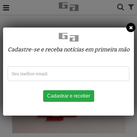
ACERVO
ESCULTURAS
MOYSÉS MELLIM NETO
Escultura parede vermelha
Cadastre-se e receba notícias em primeira mão