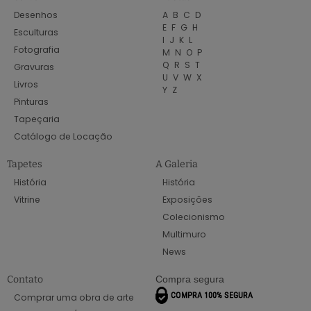
Desenhos
A
B
C
D
E
F
G
H
Esculturas
I
J
K
L
Fotografia
M
N
O
P
Q
R
S
T
Gravuras
U
V
W
X
Livros
Y
Z
Pinturas
Tapeçaria
Catálogo de Locação
Tapetes
A Galeria
História
História
Vitrine
Exposições
Colecionismo
Multimuro
News
Contato
Compra segura
Comprar uma obra de arte