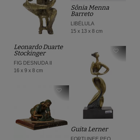
Sônia Menna
Barreto
LIBÉLULA
15 x 13 x 8 cm
Leonardo Duarte
Stockinger
FIG DESNUDA II
16 x 9 x 8 cm
Guita Lerner
FORTUNEE PEQ