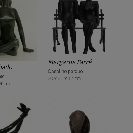
Margarita Farré
hado
Casal no parque
te
30 x 31 x 17 cm
24 cm