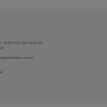
 - 01427-002, São Paulo, SP
sil
e@galeriandre.com.br
9h