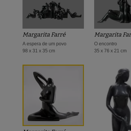
Margarita Fa
Margarita Farré
O encontro
A espera de um povo
35 x 76 x 21 cm
98 x 31 x 35 cm