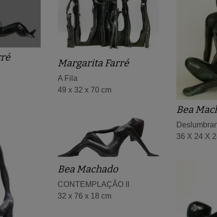
rré
Margarita Farré
A Fila
49 x 32 x 70 cm
Bea Mac
Deslumbran
36 X 24 X 
Bea Machado
CONTEMPLAÇÃO II
32 x 76 x 18 cm