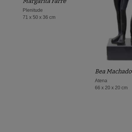
Margarita Farré
Plenitude
71 x 50 x 36 cm
Bea Machado
Atena
66 x 20 x 20 cm