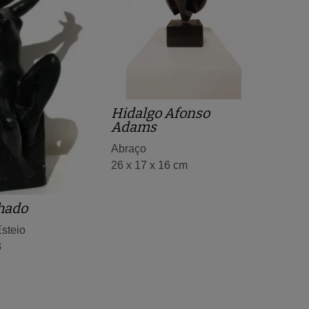
Hidalgo Afonso
Adams
Abraço
26 x 17 x 16 cm
hado
steio
8