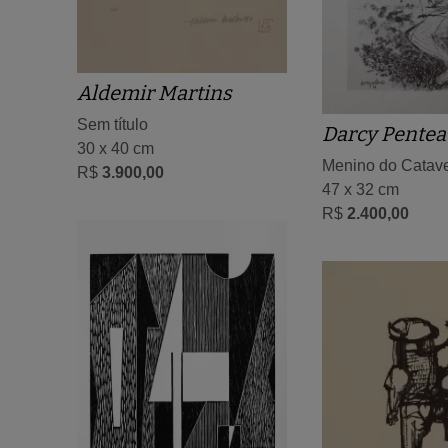
Aldemir Martins
Sem título
Darcy Pentea
30 x 40 cm
Menino do Catav
R$
3.900,00
47 x 32 cm
R$
2.400,00