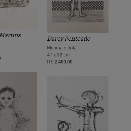
Martins
Darcy Penteado
Menina e bola
47 x 32 cm
0
R$
2.400,00