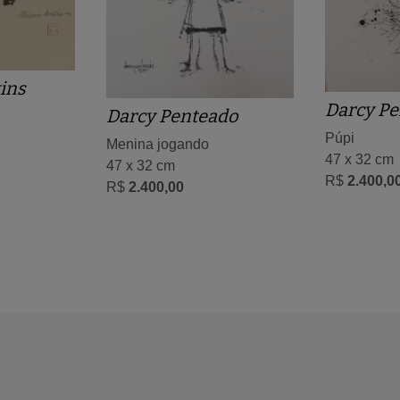
ins
Darcy Pe
Darcy Penteado
Púpi
Menina jogando
47 x 32 cm
47 x 32 cm
R$
2.400,0
R$
2.400,00