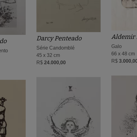
Aldemir 
Darcy Penteado
do
Galo
Série Candomblé
ento
66 x 48 cm
45 x 32 cm
R$
3.000,0
R$
24.000,00