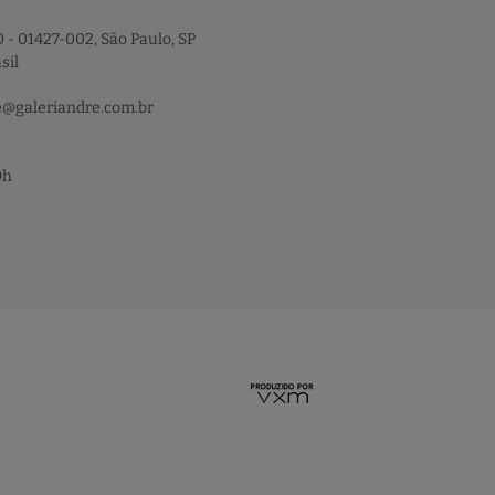
 - 01427-002, São Paulo, SP
sil
e@galeriandre.com.br
9h