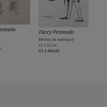
nteado
Darcy Penteado
Menino de estilingue
47 x 32 cm
0
R$
2.400,00