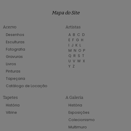
Mapa do Site
Acervo
Artistas
Desenhos
A
B
C
D
E
F
G
H
Esculturas
I
J
K
L
Fotografia
M
N
O
P
Q
R
S
T
Gravuras
U
V
W
X
Livros
Y
Z
Pinturas
Tapeçaria
Catálogo de Locação
Tapetes
A Galeria
História
História
Vitrine
Exposições
Colecionismo
Multimuro