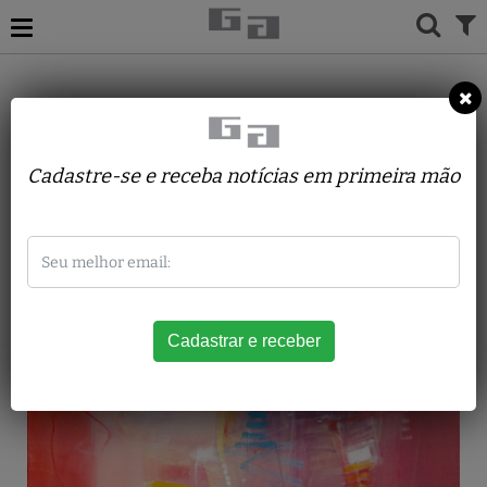
ACERVO
PINTURAS
WALMIR TEIXEIRA
Aracatu - Dia Bonito
Cadastre-se e receba notícias em primeira mão