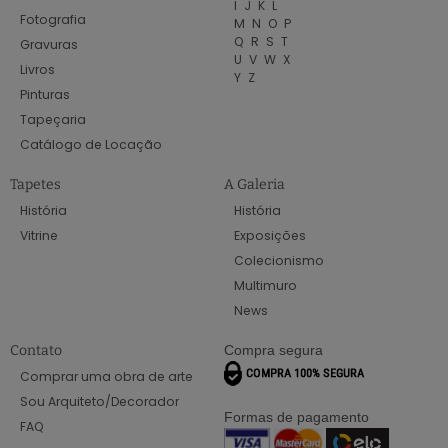
I
J
K
L
Fotografia
M
N
O
P
Q
R
S
T
Gravuras
U
V
W
X
Livros
Y
Z
Pinturas
Tapeçaria
Catálogo de Locação
Tapetes
A Galeria
História
História
Vitrine
Exposições
Colecionismo
Multimuro
News
Contato
Compra segura
Comprar uma obra de arte
Sou Arquiteto/Decorador
Formas de pagamento
FAQ