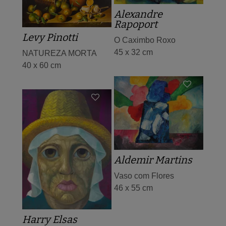
Alexandre
Rapoport
Levy Pinotti
O Caximbo Roxo
45 x 32 cm
NATUREZA MORTA
40 x 60 cm
Aldemir Martins
Vaso com Flores
46 x 55 cm
Harry Elsas