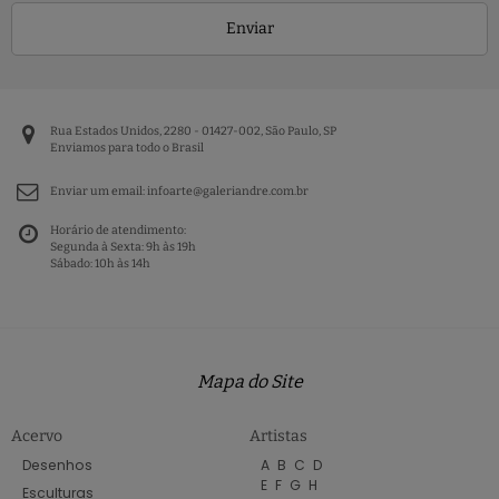
Enviar
Rua Estados Unidos, 2280 - 01427-002, São Paulo, SP
Enviamos para todo o Brasil
Enviar um email:
infoarte@galeriandre.com.br
Horário de atendimento:
Segunda à Sexta: 9h às 19h
Sábado: 10h às 14h
Mapa do Site
Acervo
Artistas
Desenhos
A
B
C
D
E
F
G
H
Esculturas