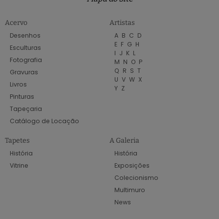
Acervo
Artistas
Desenhos
A
B
C
D
E
F
G
H
Esculturas
I
J
K
L
Fotografia
M
N
O
P
Q
R
S
T
Gravuras
U
V
W
X
Livros
Y
Z
Pinturas
Tapeçaria
Catálogo de Locação
Tapetes
A Galeria
História
História
Vitrine
Exposições
Colecionismo
Multimuro
News