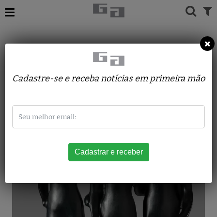
ACERVO
ESCULTURAS
MARGARITA FARRÉ
Os amigos II
Cadastre-se e receba notícias em primeira mão