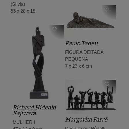
(Silvia)
55 x 28 x 18
Paulo Tadeu
FIGURA DEITADA
PEQUENA
7 x 23 x 6 cm
Richard Hideaki
Kajiwara
Margarita Farré
MULHER I
Decisão por Pênalti