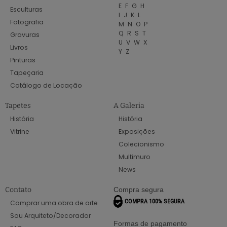
E
F
G
H
Esculturas
I
J
K
L
Fotografia
M
N
O
P
Q
R
S
T
Gravuras
U
V
W
X
Livros
Y
Z
Pinturas
Tapeçaria
Catálogo de Locação
Tapetes
A Galeria
História
História
Vitrine
Exposições
Colecionismo
Multimuro
News
Contato
Compra segura
Comprar uma obra de arte
Sou Arquiteto/Decorador
Formas de pagamento