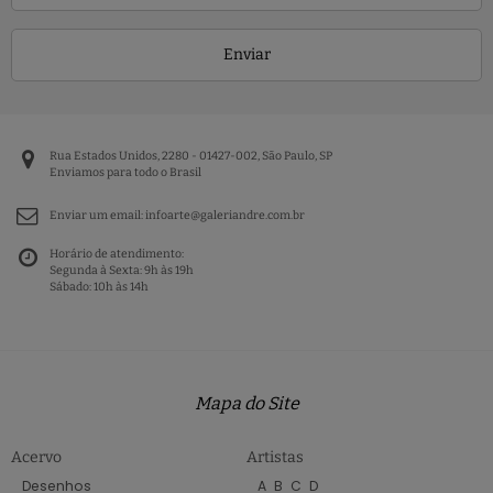
Enviar
Rua Estados Unidos, 2280 - 01427-002, São Paulo, SP
Enviamos para todo o Brasil
Enviar um email:
infoarte@galeriandre.com.br
Horário de atendimento:
Segunda à Sexta: 9h às 19h
Sábado: 10h às 14h
Mapa do Site
Acervo
Artistas
Desenhos
A
B
C
D